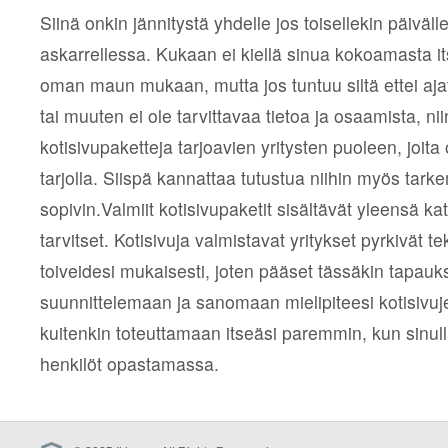
Siinä onkin jännitystä yhdelle jos toisellekin päiväl
askarrellessa. Kukaan ei kiellä sinua kokoamasta i
oman maun mukaan, mutta jos tuntuu siltä ettei ajatus
tai muuten ei ole tarvittavaa tietoa ja osaamista, nii
kotisivupaketteja tarjoavien yritysten puoleen, joita
tarjolla. Siispä kannattaa tutustua niihin myös tarke
sopivin.Valmiit kotisivupaketit sisältävät yleensä ka
tarvitset. Kotisivuja valmistavat yritykset pyrkivät 
toiveidesi mukaisesti, joten pääset tässäkin tapa
suunnittelemaan ja sanomaan mielipiteesi kotisivuj
kuitenkin toteuttamaan itseäsi paremmin, kun sinull
henkilöt opastamassa.