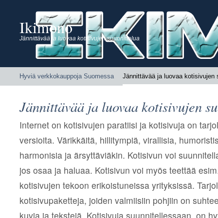
Ikimono
Jännittävää ja luovaa kotisivujen suunnittelua
Hyviä verkkokauppoja Suomessa
Jännittävää ja luovaa kotisivujen 
Jännittävää ja luovaa kotisivujen s
Internet on kotisivujen paratiisi ja kotisivuja on tarjo
versioita. Värikkäitä, hillitympiä, virallisia, humoristi
harmonisia ja ärsyttäviäkin. Kotisivun voi suunnitell
jos osaa ja haluaa. Kotisivun voi myös teettää esim
kotisivujen tekoon erikoistuneissa yrityksissä. Tarjo
kotisivupaketteja, joiden valmiisiin pohjiin on suhtee
kuvia ja tekstejä. Kotisivuja suunnitellessaan, on hyv