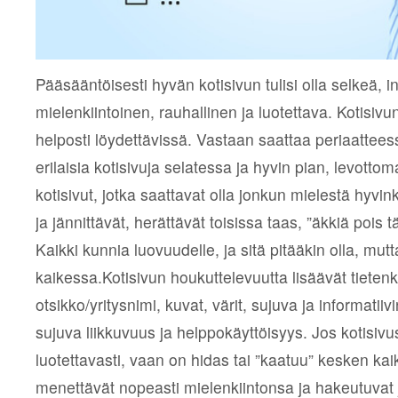
Pääsääntöisesti hyvän kotisivun tulisi olla selkeä, i
mielenkiintoinen, rauhallinen ja luotettava. Kotisivun
helposti löydettävissä. Vastaan saattaa periaatteess
erilaisia kotisivuja selatessa ja hyvin pian, levotto
kotisivut, jotka saattavat olla jonkun mielestä hyvi
ja jännittävät, herättävät toisissa taas, ”äkkiä pois tä
Kaikki kunnia luovuudelle, ja sitä pitääkin olla, mut
kaikessa.Kotisivun houkuttelevuutta lisäävät tieten
otsikko/yritysnimi, kuvat, värit, sujuva ja informatiiv
sujuva liikkuvuus ja helppokäyttöisyys. Jos kotisivus
luotettavasti, vaan on hidas tai ”kaatuu” kesken kaik
menettävät nopeasti mielenkiintonsa ja hakeutuvat jo